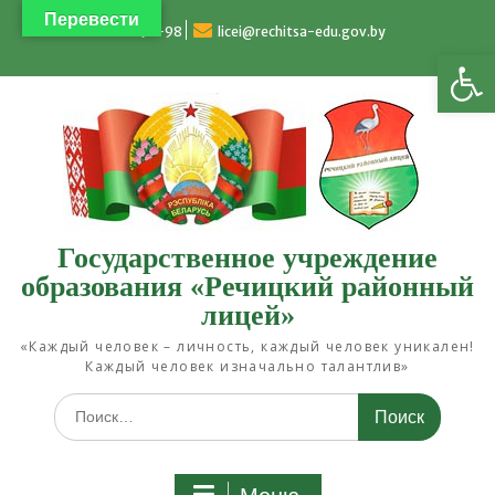
Перейти
Перевести
к
4-93-98
licei@rechitsa-edu.gov.by
Открыть панель инструментов
содержимому
Государственное учреждение
образования «Речицкий районный
лицей»
«Каждый человек – личность, каждый человек уникален!
Каждый человек изначально талантлив»
Искать: