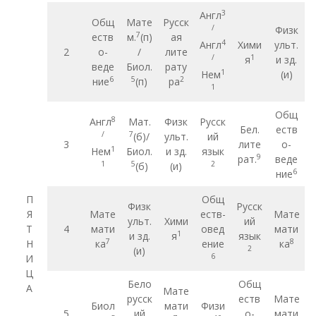
3
Англ
Общ
Мате
Русск
/
Физк
7
еств
м.
(п)
ая
4
Англ
Хими
ульт.
2
о-
/
лите
/
1
я
и зд.
веде
Биол.
рату
1
Нем
(и)
6
5
2
ние
(п)
ра
1
Общ
8
Англ
Мат.
Физк
Русск
Бел.
еств
/
7
(б)/
ульт.
ий
3
лите
о-
1
Нем
Биол.
и зд.
язык
9
рат.
веде
1
5
2
(б)
(и)
6
ние
П
Общ
Физк
Русск
Я
Мате
еств-
Мате
ульт.
Хими
ий
Т
4
мати
овед
мати
1
и зд.
я
язык
7
8
Н
ка
ение
ка
2
(и)
6
И
Ц
Бело
Общ
А
Мате
русск
еств
Мате
Биол
мати
Физи
5
ий
о-
мати