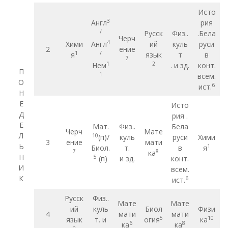
Исто
3
Англ
рия
/
Русск
Физ..
.Бела
Черч
4
Хими
Англ
ий
куль
руси
2
ение
1
/
я
язык
т
в
7
1
2
Нем
. и зд.
конт.
П
1
всем.
О
6
ист.
Н
Е
Исто
Д
рия .
Е
Мат.
Физ..
Бела
Черч
Мате
Л
10
(п)/
куль
руси
Хими
3
ение
мати
Ь
1
Биол.
т.
в
я
7
8
ка
Н
5
(п)
и зд.
конт.
И
всем.
К
6
ист.
Русск
Физ..
Мате
Мате
ий
куль
Биол
Физи
4
мати
мати
5
10
язык
т. и
огия
ка
6
8
ка
ка