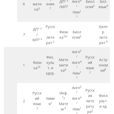
с.з
4
ДП
Англ
Биол
Бел.
6
мати
ение
2
/
5
9
/МП
огия
язык
6
7
ка
1
Нем
1
Русск
Бело
с.з
ДП
.
Физи
Биол
р.
7
/
10
/
5
лите
ка
огия
лите
л.з
МП
2
9
рат.
рат.
3
Англ
/
Физ..
Русск
Мате
Астр
4
Физи
куль
Англ
ий
1
мати
оном
10
/
ка
т. и
язык
6
8
ка
ия
1
2
здор.
Нем
1
3
Англ
Русск
/
Русск
Инф.
ая
Физ.к
7
4
ий
Хими
/
Англ
2
лите
ульт.
1
/
язык
я
Мате
рату
и зд.
2
6
1
м.
Нем
2
ра
1