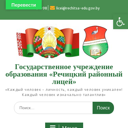
Перейти
Перевести
к
4-93-98
licei@rechitsa-edu.gov.by
Открыть панель инструментов
содержимому
Государственное учреждение
образования «Речицкий районный
лицей»
«Каждый человек – личность, каждый человек уникален!
Каждый человек изначально талантлив»
Искать: