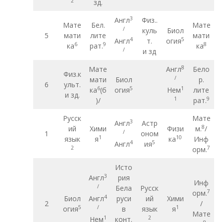
2
зд.
3
Англ
Физ..
Мате
Бел.
Мате
/
куль
Биол
5
мати
лите
мати
4
5
Англ
т.
огия
6
9
8
ка
рат.
ка
/
и зд
8
Мате
Англ
Бело
Физ.к
/
мати
Биол
р.
6
ульт.
6
5
1
ка
(б
огия
Нем
лите
и зд.
1
9
)/
рат.
Русск
Мате
3
Англ
Астр
8
ий
Хими
Физи
м.
/
/
1
оном
1
10
язык
я
ка
Инф
4
5
Англ
ия
2
7
орм.
Исто
3
Англ
рия
Инф
/
Бела
Русск
7
орм.
4
Биол
Англ
руси
ий
Хими
2
/
5
/
1
огия
в
язык
я
Мате
1
2
Нем
конт.