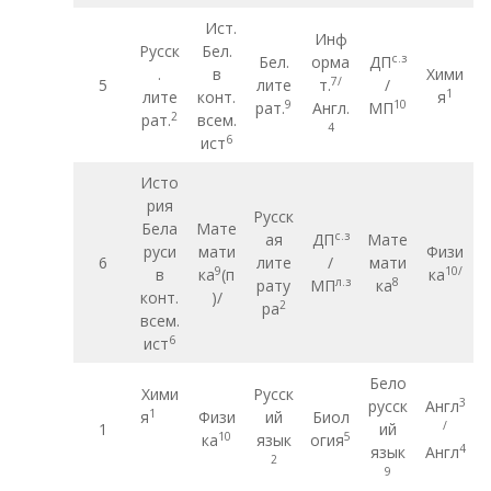
Ист.
Инф
Русск
Бел.
с.з
Бел.
орма
ДП
.
в
Хими
7/
5
лите
т.
/
1
лите
конт.
я
9
10
рат.
Англ.
МП
2
рат.
всем.
4
6
ист
Исто
рия
Русск
Бела
Мате
с.з
ая
ДП
Мате
руси
мати
Физи
6
лите
/
мати
9
10/
в
ка
(п
ка
л.з
8
рату
МП
ка
конт.
)/
2
ра
всем.
6
ист
Бело
Хими
Русск
3
русск
Англ
1
я
Физи
ий
Биол
/
1
ий
10
5
ка
язык
огия
4
язык
Англ
2
9