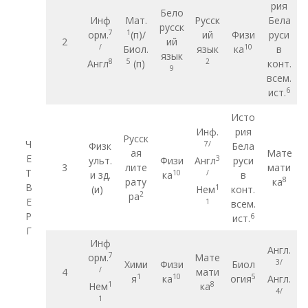
рия
Бело
Инф
Мат.
Русск
Бела
русск
7
1
орм.
(п)/
ий
Физи
руси
2
ий
/
10
Биол.
язык
ка
в
язык
8
5
2
Англ
(п)
конт.
9
всем.
6
ист.
Исто
Инф.
рия
Русск
Ч
7/
Физк
Бела
ая
Мате
Е
3
ульт.
Физи
Англ
руси
3
лите
мати
Т
10
/
и зд.
ка
в
8
рату
ка
В
1
(и)
Нем
конт.
2
ра
Е
1
всем.
Р
6
ист.
Г
Инф
Англ.
7
орм.
Мате
3/
Хими
Физи
Биол
/
4
мати
1
10
5
я
ка
огия
Англ.
1
8
Нем
ка
4/
1