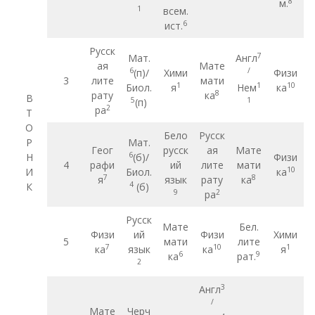
8
м.
1
всем.
6
ист.
Русск
7
Мат.
Англ
ая
Мате
6
/
(п)/
Хими
Физи
3
лите
мати
1
1
10
Биол.
я
Нем
ка
8
рату
ка
В
5
1
(п)
2
ра
Т
О
Бело
Русск
Р
Мат.
Геог
русск
ая
Мате
6
Н
(б)/
Физи
4
рафи
ий
лите
мати
10
И
Биол.
ка
7
8
я
язык
рату
ка
4
К
(б)
9
2
ра
Русск
Мате
Бел.
Физи
ий
Физи
Хими
5
мати
лите
7
10
1
ка
язык
ка
я
6
9
ка
рат.
2
3
Англ
/
Мате
Черч