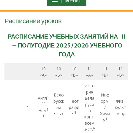
Меню
Расписание уроков
РАСПИСАНИЕ УЧЕБНЫХ ЗАНЯТИЙ
НА
I
I
– ПОЛУГОДИЕ 2025/2026 УЧЕБНОГО
ГОДА
10
10
10
11
11
11
«А»
«Б»
«В»
«А»
«Б»
«В»
Исто
рия
Бело
Инф
5
Англ
Бела
русск
Геог
орм.
Физ..
/ /
руси
1
ий
рафи
/
культ
1
Нем
в
8
язык
я
Хими
. и зд.
1
конт.
9
1
я
всем
6
.ист.