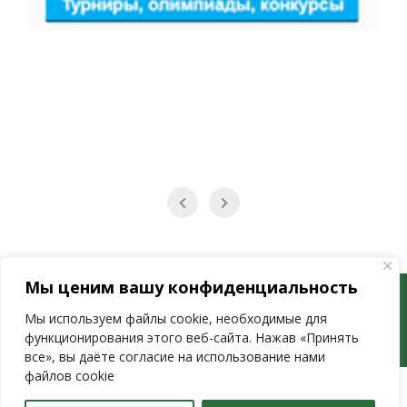
Мы ценим вашу конфиденциальность
ГУО «Речицкий районный лицей»
Мы используем файлы cookie, необходимые для
Работает на WordPress
|
Education Hub автор:
WEN
функционирования этого веб-сайта. Нажав «Принять
Themes
все», вы даёте согласие на использование нами
файлов cookie