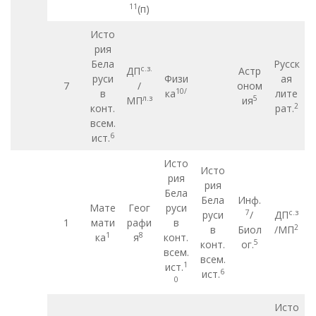
11
(п)
Исто
рия
Бела
Русск
с.з.
ДП
Астр
руси
Физи
ая
7
/
оном
10
/
в
ка
лите
л.з
5
МП
ия
2
конт.
рат.
всем.
6
ист.
Исто
Исто
рия
рия
Бела
Бела
Инф.
Мате
Геог
руси
7
с.з
руси
/
ДП
1
мати
рафи
в
2
в
Биол
/МП
1
8
ка
я
конт.
5
конт.
ог.
всем.
всем.
1
ист.
6
ист.
0
Исто