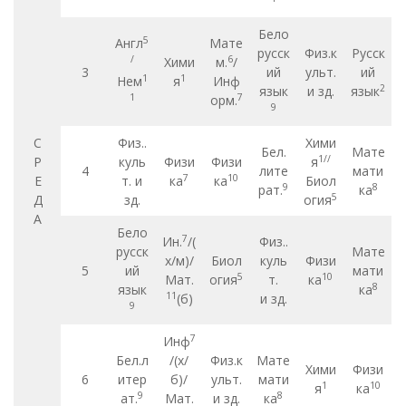
Бело
5
Англ
Мате
русск
Физ.к
Русск
/
6
Хими
м.
/
3
ий
ульт.
ий
1
1
Нем
я
Инф
2
язык
и зд.
язык
1
7
орм.
9
С
Физ..
Хими
Бел.
Мате
1//
Р
куль
Физи
Физи
я
4
лите
мати
7
10
Е
т. и
ка
ка
Биол
9
8
рат.
ка
5
Д
зд.
огия
А
Бело
7
Ин.
/(
Физ..
русск
Мате
х/м)/
Биол
куль
Физи
5
ий
мати
5
10
Мат.
огия
т.
ка
8
язык
ка
11
(б)
и зд.
9
7
Инф
Бел.л
/(х/
Физ.к
Мате
Хими
Физи
6
итер
б)/
ульт.
мати
1
10
я
ка
9
8
ат.
Мат.
и зд.
ка