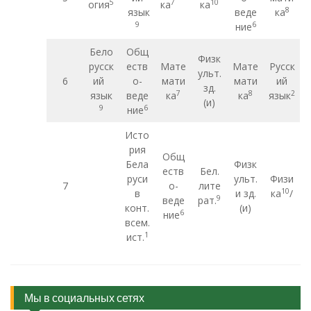
5
7
10
огия
ка
ка
8
язык
веде
ка
9
6
ние
Бело
Общ
Физк
русск
еств
Мате
Мате
Русск
ульт.
6
ий
о-
мати
мати
ий
зд.
7
8
2
язык
веде
ка
ка
язык
(и)
9
6
ние
Исто
рия
Общ
Бела
Физк
еств
Бел.
руси
ульт.
Физи
7
о-
лите
10
в
и зд.
ка
/
9
веде
рат.
конт.
(и)
6
ние
всем.
1
ист.
Мы в социальных сетях