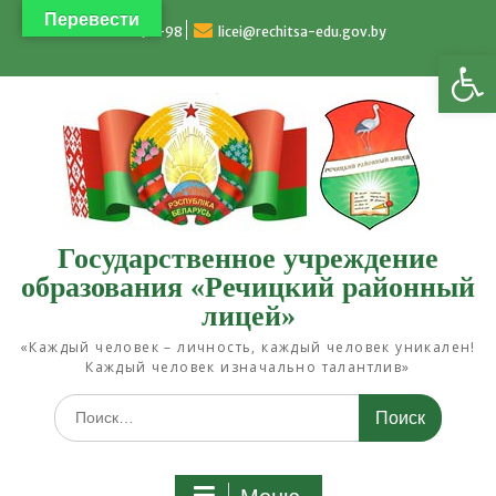
Перейти
Перевести
к
4-93-98
licei@rechitsa-edu.gov.by
Открыть панель инструментов
содержимому
Государственное учреждение
образования «Речицкий районный
лицей»
«Каждый человек – личность, каждый человек уникален!
Каждый человек изначально талантлив»
Искать: