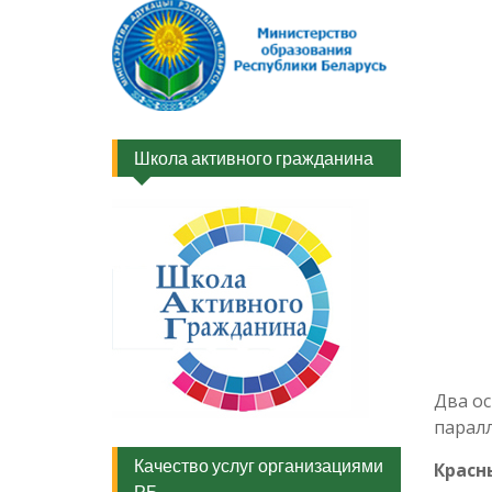
Школа активного гражданина
Два ос
паралл
Качество услуг организациями
Красн
РБ