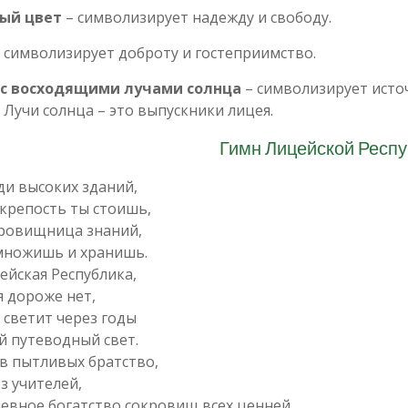
ый цвет
– символизирует надежду и свободу.
 символизирует доброту и гостеприимство.
 с восходящими лучами солнца
– символизирует исто
 Лучи солнца – это выпускники лицея.
Гимн Лицейской Респу
ди высоких зданий,
 крепость ты стоишь,
ровищница знаний,
множишь и хранишь.
ейская Республика,
я дороже нет,
 светит через годы
й путеводный свет.
в пытливых братство,
з учителей,
евное богатство сокровищ всех ценней.