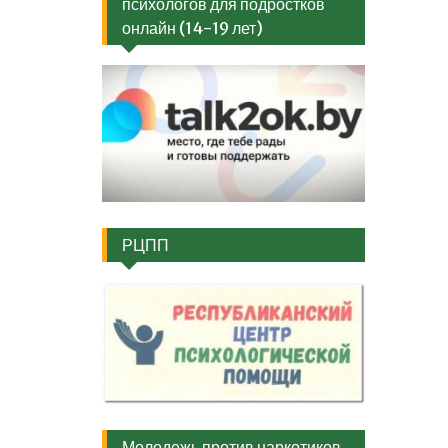
психологов для подростков
онлайн (14-19 лет)
РЦПП
Молодежь против наркотиков