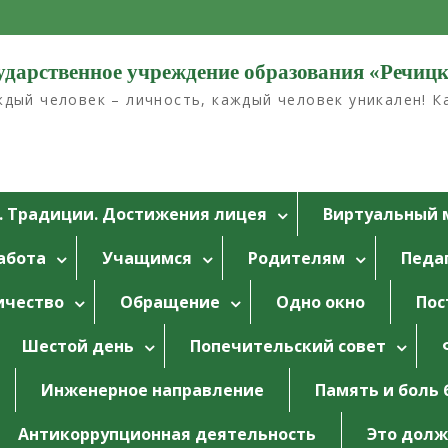
ударственное учреждение образования «Речиц
дый человек – личность, каждый человек уникален! 
. Традиции. Достижения лицея
Bиртуальный 
абота
Учащимся
Родителям
Педа
ичество
Обращение
Одно окно
Пос
Шестой день
Попечительский совет
Инженерное направление
Память и боль 
Антикоррупционная деятельность
Это долж