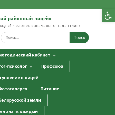
Открыть панель инструментов
кий районный лицей»
Каждый человек изначально талантлив»
Искать:
методический кабинет
гог-психолог
Профсоюз
тупление в лицей
Фотогалерея
Питание
белорусской земли
ен знать каждый