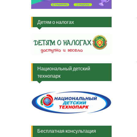
Вив
Неп
Ли
Детям о налогах
Вив
Быт
Вив
Неп
Ли
Национальный детский
технопарк
Бесплатная консультация