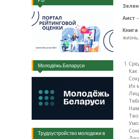
Зелен
Аист
–
Книга
жизнь.
Сре
Молодёжь Беларуси
Как
Сок
Их 
Лиц
Теб
Нам
Тво
Умо
Сою
Трудоустройство молодежи в
Душ