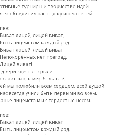
ртивные турниры и творчество идей,
всех объединил нас под крышею своей.
пев:
ат лицей, лицей виват,
ь лицеистом каждый рад.
ат лицей, лицей виват,
окорённых нет преград,
цей виват!
 двери здесь открыли
ир светлый, в мир большой,
ей мы полюбили всем сердцем, всей душой,
 нас всегда учили быть первыми во всем,
ванье лицеиста мы с гордостью несем.
пев:
ат лицей, лицей виват,
ь лицеистом каждый рад.