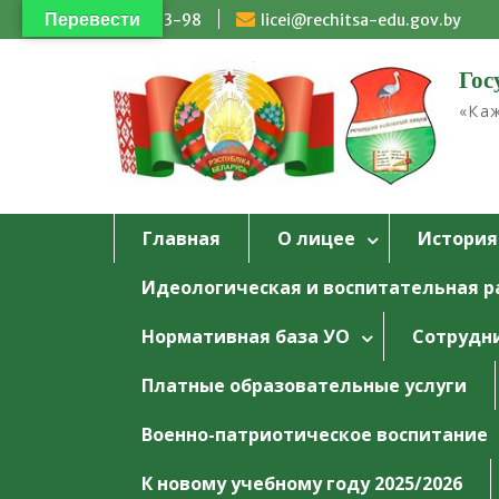
Перейти
Перевести
4-93-98
licei@rechitsa-edu.gov.by
к
содержимому
Гос
«Каж
Главная
О лицее
История
Идеологическая и воспитательная р
Нормативная база УО
Сотрудн
Платные образовательные услуги
Военно-патриотическое воспитание
К новому учебному году 2025/2026