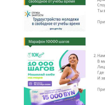
свободное от учебы время
Спо
Ты 
При
Вив
Быт
Вив
Марафон 10000 шагов
Неп
Ли
Нам
В м
Лиц
Где
И з
При
Вив
Быт