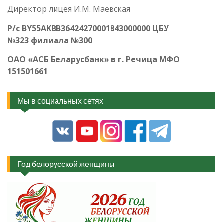
Директор лицея И.М. Маевская
Р/с
BY
55
AKBB
36424270001843000000 ЦБУ
№323 филиала №300
ОАО «АСБ Беларусбанк» в г. Речица МФО
151501661
Мы в социальных сетях
Год белорусской женщины