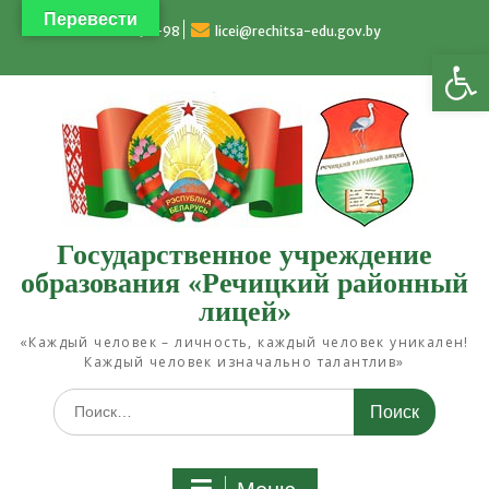
Перейти
Перевести
к
4-93-98
licei@rechitsa-edu.gov.by
Открыть панель инструментов
содержимому
Государственное учреждение
образования «Речицкий районный
лицей»
«Каждый человек – личность, каждый человек уникален!
Каждый человек изначально талантлив»
Искать: