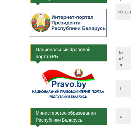
«О зав
Национальный правовой
№
портал РБ
п/
п
1.
Министерство образования
2.
Республики Беларусь