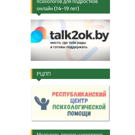
психологов для подростков
онлайн (14-19 лет)
РЦПП
Молодежь против наркотиков