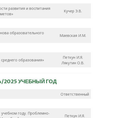
сти развития и воспитания
Кучер Э.В.
редметов»
снова образовательного
Маевская И.М.
Петкун И.Я.
о среднего образования»
Лякутин О.В.
/2025 УЧЕБНЫЙ ГОД
Ответственный
 учебном году. Проблемно-
Петкун И.Я.