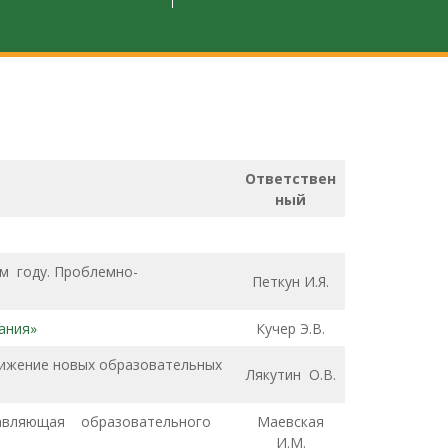
Ответствен
ный
м году. Проблемно-
Петкун И.Я.
ания»
Кучер Э.В.
тижение новых образовательных
Лякутин О.В.
ставляющая образовательного
Маевская
И.М.