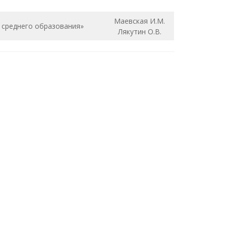
Маевская И.М.
о среднего образования»
Лякутин О.В.