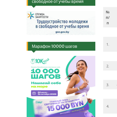
свободное от учебы время
№
п/
п
1.
Марафон 10000 шагов
2.
3.
4.