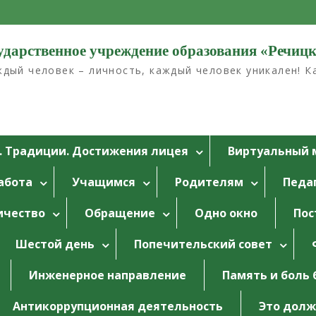
ударственное учреждение образования «Речиц
дый человек – личность, каждый человек уникален! 
. Традиции. Достижения лицея
Bиртуальный 
абота
Учащимся
Родителям
Педа
ичество
Обращение
Одно окно
Пос
Шестой день
Попечительский совет
Инженерное направление
Память и боль 
Антикоррупционная деятельность
Это долж