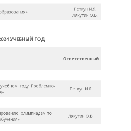
Петкун И.Я.
 образования»
Лякутин О.В.
2024 УЧЕБНЫЙ ГОД
Ответственный
 учебном году. Проблемно-
Петкун И.Я.
я»
ированию, олимпиадам по
Лякутин О.В.
обучения»