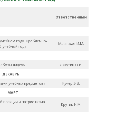
Ответственный
 учебном году. Проблемно-
Маевская И.М.
5 учебный год»
работы лицея»
Лякутин О.В.
РЬ
твами учебных предметов»
Кучер Э.В.
МАРТ
й позиции и патриотизма
Крутик Н.М.