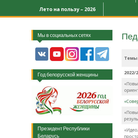
Лето на пользу – 2026
Пед
Мы в социальных сетях
Темы 
2022/
Год белорусской женщины
«Повы
ориен
«Сове
«Повы
резул
Президент Республики
«Идео
Беларусь
прост