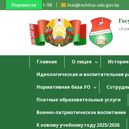
Перейти
Перевести
4-93-98
licei@rechitsa-edu.gov.by
к
содержимому
Гос
«Каж
Главная
О лицее
История
Идеологическая и воспитательная р
Нормативная база УО
Сотрудн
Платные образовательные услуги
Военно-патриотическое воспитание
К новому учебному году 2025/2026