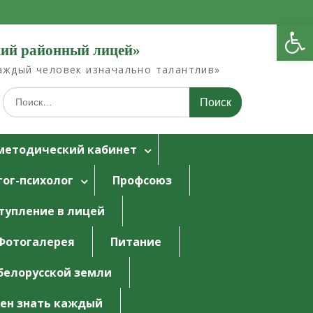
Открыть панель инструментов
кий районный лицей»
Каждый человек изначально талантлив»
Искать:
методический кабинет
гог-психолог
Профсоюз
тупление в лицей
Фотогалерея
Питание
белорусской земли
ен знать каждый