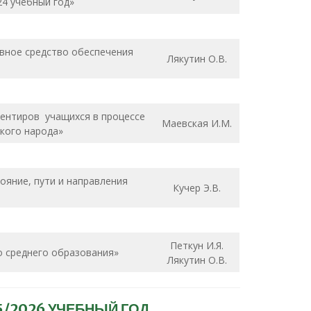
24 учебный год»
вное средство обеспечения
Лякутин О.В.
ентиров учащихся в процессе
Маевская И.М.
сского народа»
яние, пути и направления
Кучер Э.В.
Петкун И.Я.
о среднего образования»
Лякутин О.В.
/2026 УЧЕБНЫЙ ГОД